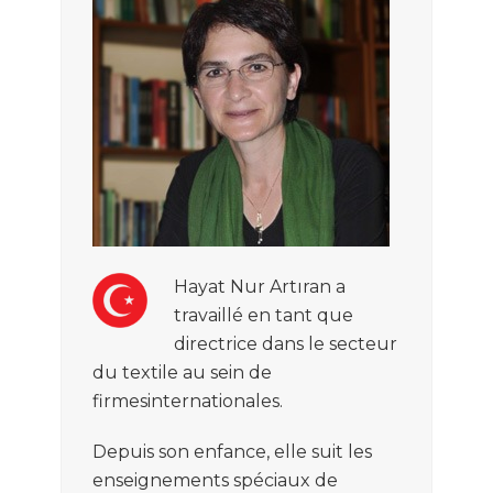
Hayat Nur Artıran
a
travaillé
en tant q
ue
directrice
dans le secteur
du textile
au s
ein
de
firme
s
internationale
s
.
Depuis son enfance, elle
s
uit
les
enseig
ne
ments
spéciaux
de