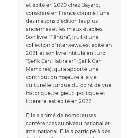
et
éd
ité
en 2020
chez Bayard
,
considéré
en France
comme l’une
des maisons d’édition l
es
plus
ancienne
s
et l
es
mieux établie
s
.
Son
livre
“
Tâhûr
a
”
,
fruit
d
’
un
e
collectio
n d
’
intervie
ws
,
est
édité
en
2021
, et
s
on
livre
in
titulé en t
urc
“
Şefik Can Hatıralar
”
(
Şefik
Can
Mémoires)
,
qui a apporté une
c
ontribution majeure
à la vie
culturelle turque
du point
de vue
historique, religieux, politique et
lit
té
raire
,
es
t
édité
en 2022.
Elle a anim
é
de nom
breuses
conférenc
es au niveau
n
ation
al et
in
ternational
.
Elle a particip
é à des