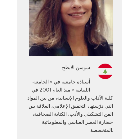
سوسن الابطح
-أستاذة جامعية في « الجامعة
اللبنانية » منذ العام 2001 في
كلية الآداب والعلوم الإنسانية، من بين المواد
التي درّستها، التحقيق الإعلامي، العلاقة بين
الفن التشكيلي والأدب، الكتابة الصحافية،
حضارة العصر العباسي والمعلوماتية
المتخصصة.