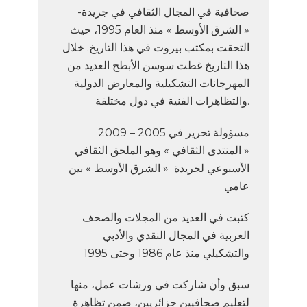
-صحافية في المجال الثقافي في جريدة
« الشرق الأوسط » منذ العام 1995، حيث
التحقت بمكتب بيروت في هذا التاريخ. خلال
هذا التاريخ غطت سوسن الأبطح العديد من
المهرجانات التشكيلية والمعارض الدولية
والتظاهرات الفنية في دول مختلفة.
2009 – 2005 مسؤولة تحرير في
« المنتدى الثقافي » وهو الملحق الثقافي
الأسبوعي لجريدة « الشرق الأوسط » بين
عامي
كتبت في العديد من المجلات والصحف
العربية في المجال النقدي والأدبي
والتشكيلي منذ عام 1986 وحتى 1995
سبق وأن شاركت في ورشات عمل، منها
لتعليم صحافيين جزائريين، ضمن تظاهرة