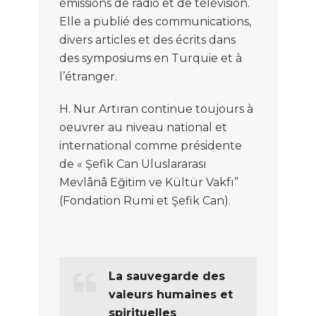
émissions
de
radio et
de
télévision.
Elle a
publié des commun
ications,
d
ivers articles et des écrits dans
des
symposiums
en Turqu
ie et à
l
’
étranger
.
H. Nur Artıran
c
on
tinue
toujours
à
oeuvrer
au niveau n
a
tional
et
inter
national comme présidente
d
e
« Şefik Can Uluslararası
Mevlânâ Eğitim ve Kültür Vakfı”
(
Fondation
Rumi
et
Şefik Can
)
.
La sauvegarde des
valeurs humaines et
spirituelles