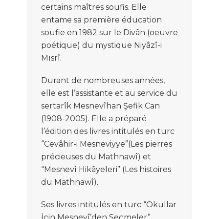
certains
maîtres soufis.
Elle
entam
e
s
a premi
è
re
éduc
at
ion
soufie en 1982
sur le
D
ivân (oeuvre
poétique)
d
u mystique
Niyâzî-i
Mısrî
.
Dur
ant de nombreuses ann
ées,
elle est l
’
assistan
te
et au service
du
s
ertarîk
Mesnevîhan Şefik Can
(1908-2005)
.
E
lle a prép
aré
l
’
édition des livres intitulé
s en t
urc
“
C
e
vâh
ir-i Mesneviyye
”
(Les pierres
précieuses du
Mathnawî)
et
“
Mesnevî Hikâyeleri
”
(Les histoir
es
du Mathnawî)
.
S
es
livre
s
intitulé
s
en t
urc
“
Okullar
İçin Mesnevî’den
Seçmeler
”