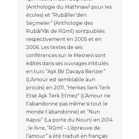
(Anthologie du Mathnawî p
our les
éc
oles)
et
“
Rubâîler’den
Seçmeler
”
(A
nthologie
des
Rub
â
i
’
Yât
de Rûmî
)
sont
publié
s
respectivement
en 2005
et
e
n
2006
.
L
es textes de ses
conférences sur le
Mesnevi
sont
édités
d
ans
s
es
ouvrage
s
inti
tulé
s
en turc
“
Aşk Bir Davaya Benzer
”
(
L
’
A
mour
est semblab
le
à
un
procès
)
en 2011
,
“
Herkes Seni Terk
Etse
Aşk Terk Etmez
”
(L
’
Amour ne
t
’
abandonne pas même si tout le
monde
t
’
abando
nne)
et
“
Nun
Kapısı
”
(
La porte du
Noun
)
en 2014
;
le
livre,
“
Rûmî – L’épreuve de
l’amour
”
a
ét
é
traduit
en français