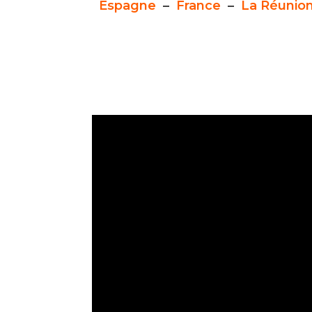
Espagne
–
France
–
La Réunio