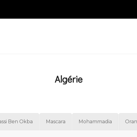
Algérie
assi Ben Okba
Mascara
Mohammadia
Ora