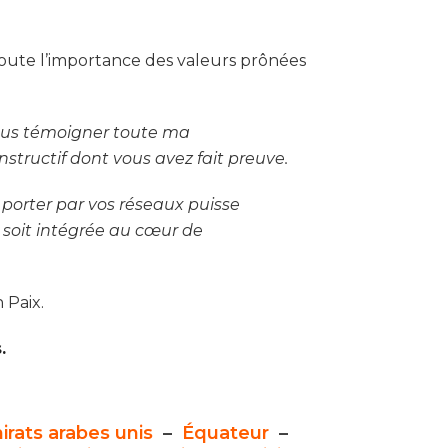
toute l’importance des valeurs prônées
à vous témoigner toute ma
structif dont vous avez fait preuve.
 porter par vos réseaux puisse
x soit intégrée au cœur de
 Paix.
.
irats arabes unis
–
Équateur
–