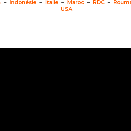
n
–
Indonésie
–
Italie
–
Maroc
–
RDC
–
Rouma
USA