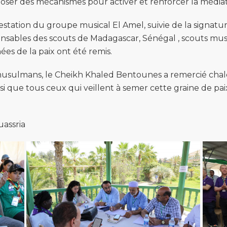
roposer des mécanismes pour activer et renforcer la média
estation du groupe musical El Amel, suivie de la signatur
onsables des scouts de Madagascar, Sénégal , scouts mu
es de la paix ont été remis.
musulmans, le Cheikh Khaled Bentounes a remercié chale
nsi que tous ceux qui veillent à semer cette graine de pai
assria