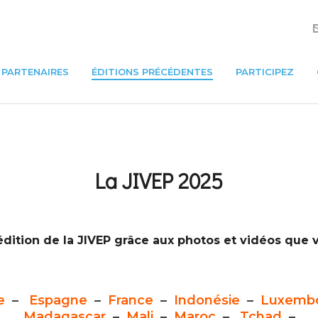
PARTENAIRES
ÉDITIONS PRÉCÉDENTES
PARTICIPEZ
La JIVEP 2025
dition de la JIVEP grâce aux photos et vidéos que 
e
–
Espagne
–
France
–
Indonésie
–
Luxemb
Madagascar
–
Mali
–
Maroc
–
Tchad
–