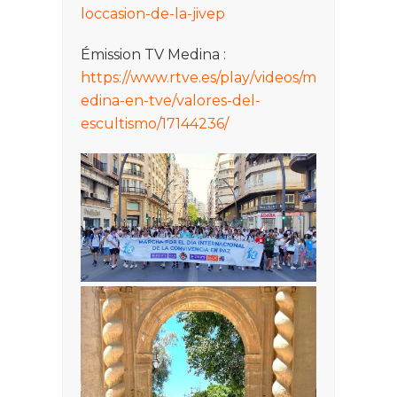
loccasion-de-la-jivep
Émission TV Medina :
https://www.rtve.es/play/videos/m
edina-en-tve/valores-del-
escultismo/17144236/