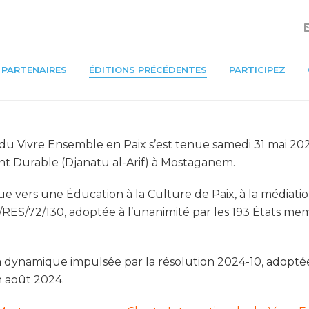
PARTENAIRES
ÉDITIONS PRÉCÉDENTES
PARTICIPEZ
 du Vivre Ensemble en Paix s’est tenue samedi 31 mai 20
 Durable (Djanatu al-Arif) à Mostaganem.
 vers une Éducation à la Culture de Paix, à la médiation
A/RES/72/130, adoptée à l’unanimité par les 193 États m
s la dynamique impulsée par la résolution 2024-10, adopt
n août 2024.