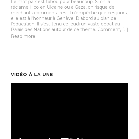
Le mot paix est tabou pour beaucoup. Si on la
réclame illico en Ukraine ou à Gaza, on risque de
méchants commentaires. Il n’empêche que ces jours,
elle est à l’honneur à Genève. D’abord au plan de
l’éducation. Il s’est tenu ce jeudi un vaste débat au
Palais des Nations autour de ce thème. Comment, […]
Read more
VIDÉO À LA UNE