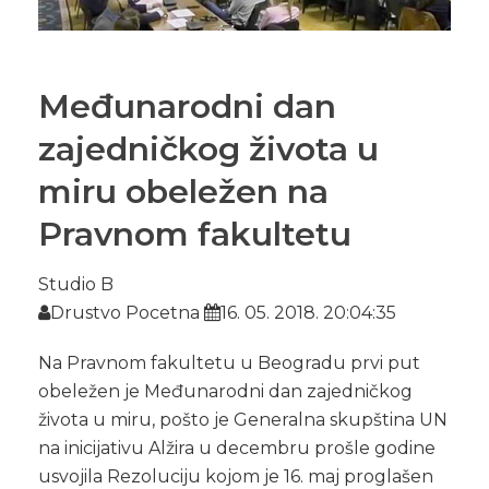
Međunarodni dan
zajedničkog života u
miru obeležen na
Pravnom fakultetu
Studio B
Drustvo Pocetna
16. 05. 2018. 20:04:35
Na Pravnom fakultetu u Beogradu prvi put
obeležen je Međunarodni dan zajedničkog
života u miru, pošto je Generalna skupština UN
na inicijativu Alžira u decembru prošle godine
usvojila Rezoluciju kojom je 16. maj proglašen