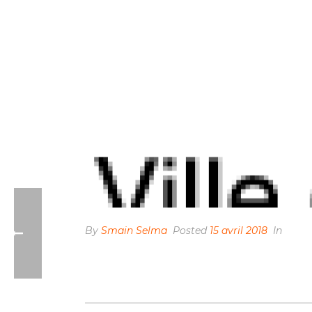
By
Smain Selma
Posted
15 avril 2018
In