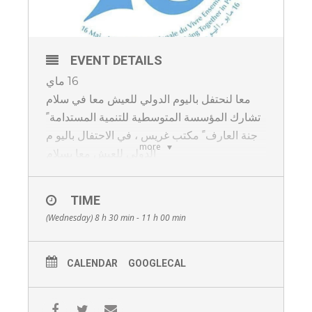
EVENT DETAILS
16 ماي
معا لنحتفل باليوم الدولي للعيش معا في سلام
تشارك المؤسسة المتوسطية للتنمية المستدامة ً
جنة العارف ً مكتب غريس ، في الاحتفال باليو م
more
الدولي للعيش معا بسلام
وهذا يوم 16 ماي 2018 ابتداء من الساعة
08:00صباحا
TIME
بالساحة العمومية 1 نوفمبر 1954
(Wednesday) 8 h 30 min - 11 h 00 min
كونو في الموعد ،
حظوركم مهم لنقول للعالم ان غريس ارض .
CALENDAR
GOOGLECAL