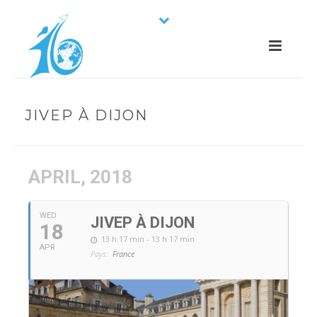
JIVEP À DIJON
APRIL, 2018
WED
JIVEP À DIJON
18
13 h 17 min - 13 h 17 min
APR
Pays:
France