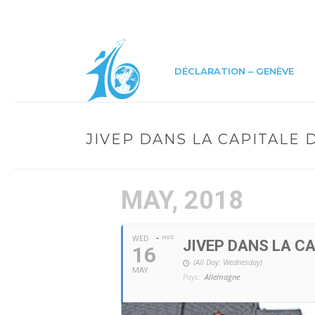
DÉCLARATION – GENÈVE
JIVEP DANS LA CAPITALE
MAY, 2018
WED
WED
JIVEP DANS LA C
16
(All Day: Wednesday)
MAY
Pays:
Allemagne