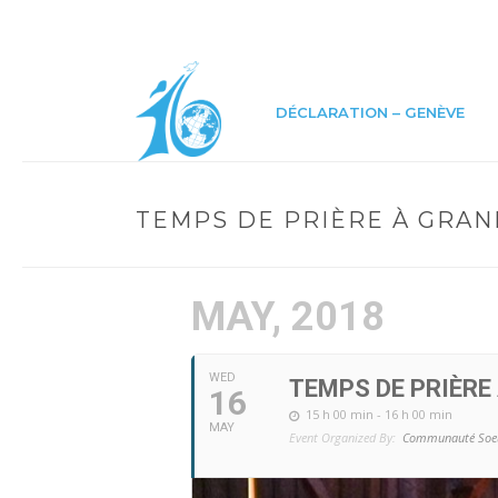
DÉCLARATION – GENÈVE
TEMPS DE PRIÈRE À GRA
MAY, 2018
WED
TEMPS DE PRIÈR
16
15 h 00 min - 16 h 00 min
MAY
Event Organized By:
Communauté Soe