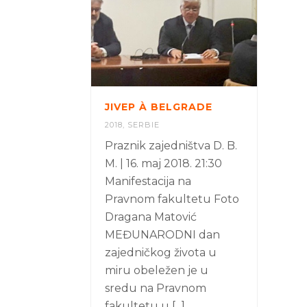
JIVEP À BELGRADE
2018
,
SERBIE
Praznik zajedništva D. B.
M. | 16. maj 2018. 21:30
Manifestacija na
Pravnom fakultetu Foto
Dragana Matović
MEĐUNARODNI dan
zajedničkog života u
miru obeležen je u
sredu na Pravnom
fakultetu u [...]