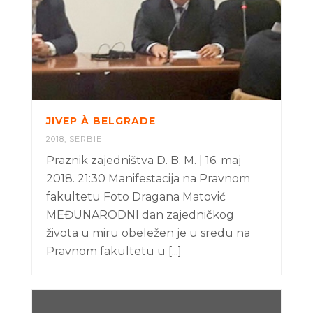
JIVEP À BELGRADE
2018
,
SERBIE
Praznik zajedništva D. B. M. | 16. maj
2018. 21:30 Manifestacija na Pravnom
fakultetu Foto Dragana Matović
MEĐUNARODNI dan zajedničkog
života u miru obeležen je u sredu na
Pravnom fakultetu u [...]