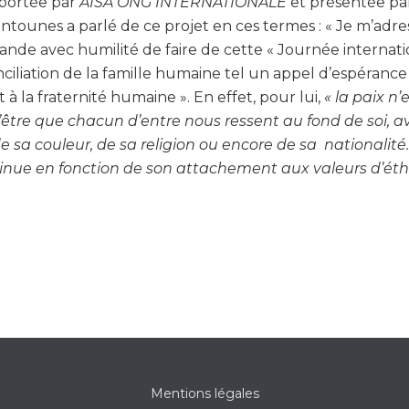
e portée par
AISA ONG INTERNATIONALE
et présentée par 
tounes a parlé de ce projet en ces termes : « Je m’adr
ande avec humilité de faire de cette « Journée internat
nciliation de la famille humaine tel un appel d’espéran
 à la fraternité humaine ». En effet, pour lui,
« la paix n
 d’être que chacun d’entre nous ressent au fond de soi, a
e sa couleur, de sa religion ou encore de sa nationalit
nue en fonction de son attachement aux valeurs d’éthiqu
Mentions légales