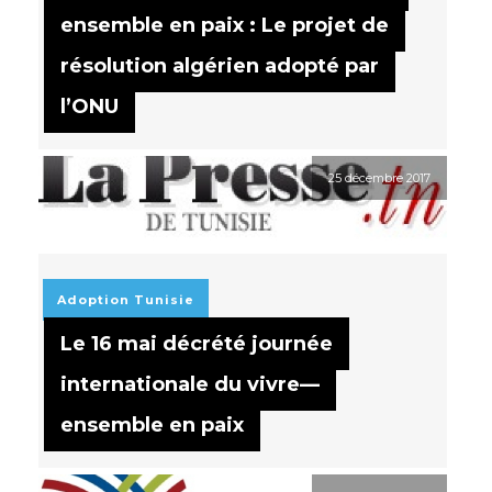
ensemble en paix : Le projet de
Read more
résolution algérien adopté par
l’ONU
25 décembre 2017
Adoption
Tunisie
Le 16 mai décrété journée
internationale du vivre—
ensemble en paix