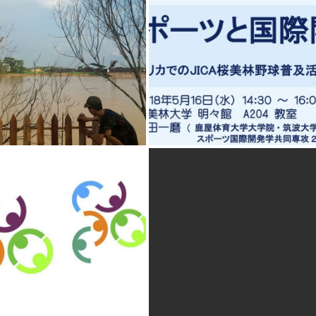
CHRÉTIENS ET
MUSULMANS :
CÉLÉBRONS LES
SIMILITUDES ! À
SARREBRUCK
#GALAXY4PEACE