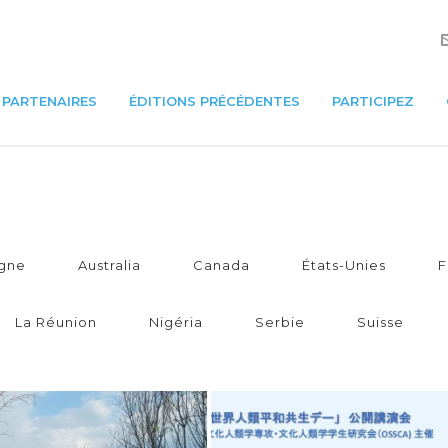
PARTENAIRES
ÉDITIONS PRÉCÉDENTES
PARTICIPEZ
gne
Australia
Canada
États-Unies
F
La Réunion
Nigéria
Serbie
Suisse
SPORT ET VIVRE
VILLAGE DE MUARA
ENSEMBLE, TOKYO,
MBI, ÎLE DE SUMATRA
JAPON