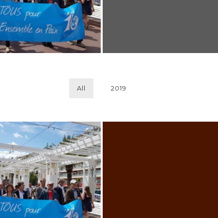
All
2019
BRULAT-CASTELLET À
L’INITIATIVE DE
L’ASSOCATION ÉCHANG
CE GARIBALDI À NICE
ET PARTAGE