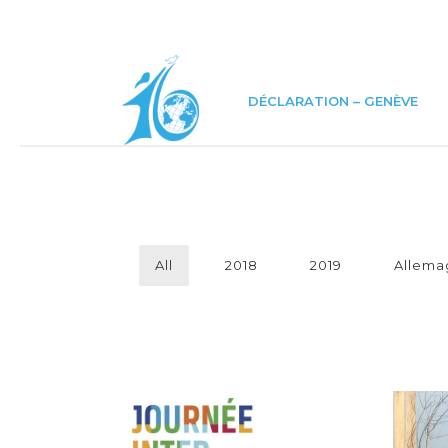
DÉCLARATION – GENÈVE
All
2018
2019
Allema
CAMPAGNE D’AFFICHAGE
À GENÈVE
JA