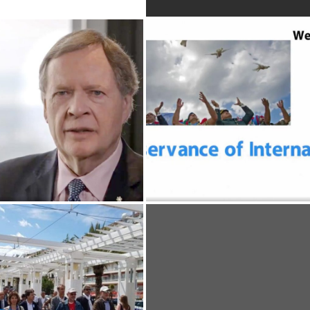
AYMOND CHRÉTIEN,
MONTREAL
TEASER UNITED NATION
BRULAT-CASTELLET À
L’INITIATIVE DE
L’ASSOCATION ÉCHANG
CE GARIBALDI À NICE
ET PARTAGE