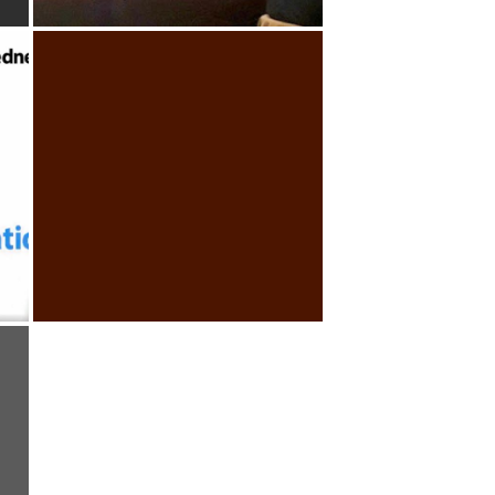
S
TWITTER
E