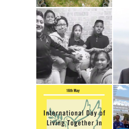
ELÈVES À HOUSTON,
R
TEXAS
AMNESTY
PLA