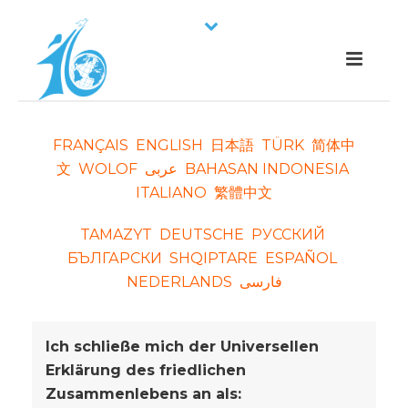
FRANÇAIS
ENGLISH
日本語
TÜRK
简体中
文
WOLOF
عربی
BAHASAN INDONESIA
ITALIANO
繁體中文
TAMAZYT
DEUTSCHE
РУССКИЙ
БЪЛГАРСКИ
SHQIPTARE
ESPAÑOL
NEDERLANDS
فارسی
Ich schließe mich der Universellen
Erklärung des friedlichen
Zusammenlebens an als: