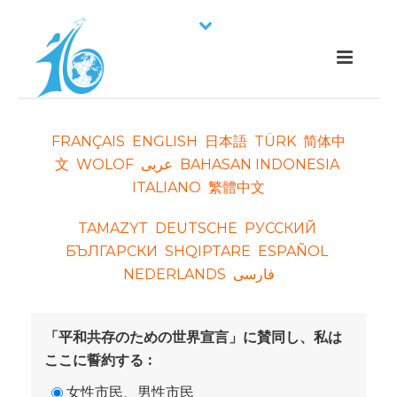
FRANÇAIS
ENGLISH
日本語
TÜRK
简体中
文
WOLOF
عربی
BAHASAN INDONESIA
ITALIANO
繁體中文
TAMAZYT
DEUTSCHE
РУССКИЙ
БЪЛГАРСКИ
SHQIPTARE
ESPAÑOL
NEDERLANDS
فارسی
「平和共存のための世界宣言」に賛同し、私は
ここに誓約する :
女性市民、男性市民