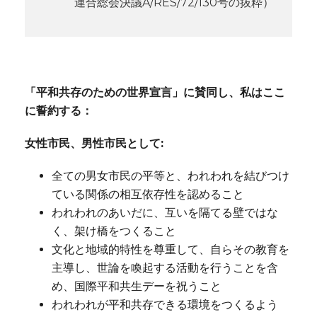
連合総会決議A/RES/72/130号の抜粋）
「平和共存のための世界宣言」に賛同し、私はここ
に誓約する：
女性市民、男性市民として:
全ての男女市民の平等と、われわれを結びつけ
ている関係の相互依存性を認めること
われわれのあいだに、互いを隔てる壁ではな
く、架け橋をつくること
文化と地域的特性を尊重して、自らその教育を
主導し、世論を喚起する活動を行うことを含
め、国際平和共生デーを祝うこと
われわれが平和共存できる環境をつくるよう